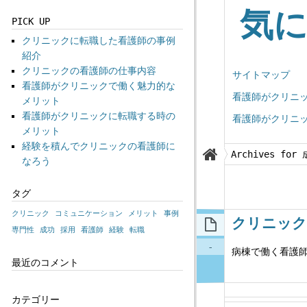
気
PICK UP
クリニックに転職した看護師の事例
紹介
クリニックの看護師の仕事内容
サイトマップ
看護師がクリニックで働く魅力的な
看護師がクリニ
メリット
看護師がクリニックに転職する時の
看護師がクリニ
メリット
経験を積んでクリニックの看護師に
Archives for
なろう
タグ
クリニック
コミュニケーション
メリット
事例
クリニック
専門性
成功
採用
看護師
経験
転職
-
病棟で働く看護
最近のコメント
カテゴリー