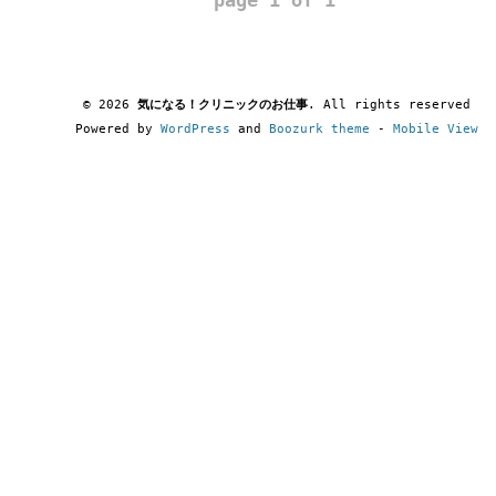
page 1 of 1
© 2026
気になる！クリニックのお仕事
. All rights reserved
Powered by
WordPress
and
Boozurk theme
-
Mobile View